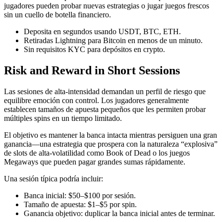
jugadores pueden probar nuevas estrategias o jugar juegos frescos
sin un cuello de botella financiero.
Deposita en segundos usando USDT, BTC, ETH.
Retiradas Lightning para Bitcoin en menos de un minuto.
Sin requisitos KYC para depósitos en crypto.
Risk and Reward in Short Sessions
Las sesiones de alta‑intensidad demandan un perfil de riesgo que
equilibre emoción con control. Los jugadores generalmente
establecen tamaños de apuesta pequeños que les permiten probar
múltiples spins en un tiempo limitado.
El objetivo es mantener la banca intacta mientras persiguen una gran
ganancia—una estrategia que prospera con la naturaleza “explosiva”
de slots de alta‑volatilidad como Book of Dead o los juegos
Megaways que pueden pagar grandes sumas rápidamente.
Una sesión típica podría incluir:
Banca inicial: $50–$100 por sesión.
Tamaño de apuesta: $1–$5 por spin.
Ganancia objetivo: duplicar la banca inicial antes de terminar.