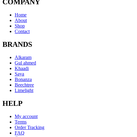
COMPANY
Home
About
Shop
Contact
BRANDS
Alkaram
Gul ahmed
Khaadi
Saya
Bonanza
Beechtree
Limelight
HELP
My account
Terms
Order Tracking
FAQ