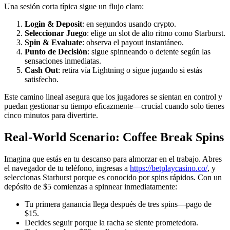
Una sesión corta típica sigue un flujo claro:
Login & Deposit
: en segundos usando crypto.
Seleccionar Juego
: elige un slot de alto ritmo como Starburst.
Spin & Evaluate
: observa el payout instantáneo.
Punto de Decisión
: sigue spinneando o detente según las
sensaciones inmediatas.
Cash Out
: retira vía Lightning o sigue jugando si estás
satisfecho.
Este camino lineal asegura que los jugadores se sientan en control y
puedan gestionar su tiempo eficazmente—crucial cuando solo tienes
cinco minutos para divertirte.
Real‑World Scenario: Coffee Break Spins
Imagina que estás en tu descanso para almorzar en el trabajo. Abres
el navegador de tu teléfono, ingresas a
https://betplaycasino.co/
, y
seleccionas Starburst porque es conocido por spins rápidos. Con un
depósito de $5 comienzas a spinnear inmediatamente:
Tu primera ganancia llega después de tres spins—pago de
$15.
Decides seguir porque la racha se siente prometedora.