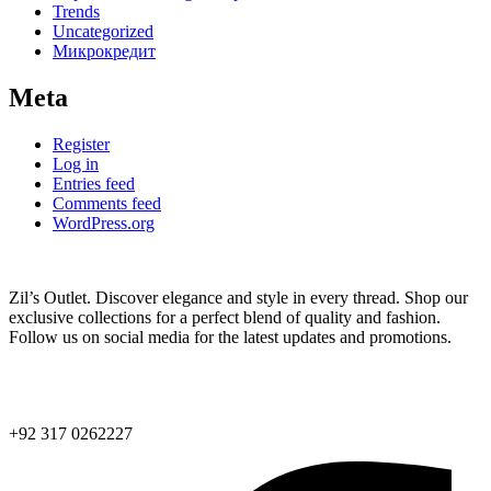
Trends
Uncategorized
Микрокредит
Meta
Register
Log in
Entries feed
Comments feed
WordPress.org
Zil’s Outlet. Discover elegance and style in every thread. Shop our
exclusive collections for a perfect blend of quality and fashion.
Follow us on social media for the latest updates and promotions.
info@zilsoutfit.com
+92 317 0262227