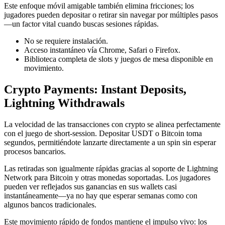
Este enfoque móvil amigable también elimina fricciones; los
jugadores pueden depositar o retirar sin navegar por múltiples pasos
—un factor vital cuando buscas sesiones rápidas.
No se requiere instalación.
Acceso instantáneo vía Chrome, Safari o Firefox.
Biblioteca completa de slots y juegos de mesa disponible en
movimiento.
Crypto Payments: Instant Deposits,
Lightning Withdrawals
La velocidad de las transacciones con crypto se alinea perfectamente
con el juego de short‑session. Depositar USDT o Bitcoin toma
segundos, permitiéndote lanzarte directamente a un spin sin esperar
procesos bancarios.
Las retiradas son igualmente rápidas gracias al soporte de Lightning
Network para Bitcoin y otras monedas soportadas. Los jugadores
pueden ver reflejados sus ganancias en sus wallets casi
instantáneamente—ya no hay que esperar semanas como con
algunos bancos tradicionales.
Este movimiento rápido de fondos mantiene el impulso vivo: los