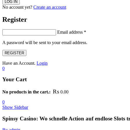
No account yet?
Create an account
Register
Email address
*
A password will be sent to your email address.
REGISTER
Have an Account.
Login
0
Your Cart
₨
No products in the cart.:
0.00
0
Show Sidebar
Spinsy Casino: Wo schnelle Action auf endlose Slots tr
By admin