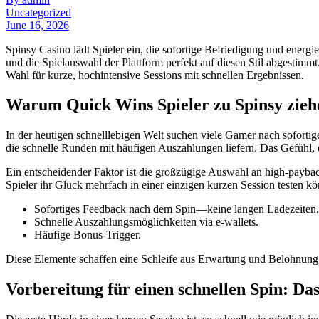
Uncategorized
June 16, 2026
Spinsy Casino lädt Spieler ein, die sofortige Befriedigung und ener
und die Spielauswahl der Plattform perfekt auf diesen Stil abgestimm
Wahl für kurze, hochintensive Sessions mit schnellen Ergebnissen.
Warum Quick Wins Spieler zu Spinsy zieh
In der heutigen schnelllebigen Welt suchen viele Gamer nach sofortig
die schnelle Runden mit häufigen Auszahlungen liefern. Das Gefühl,
Ein entscheidender Faktor ist die großzügige Auswahl an high‑payba
Spieler ihr Glück mehrfach in einer einzigen kurzen Session testen k
Sofortiges Feedback nach dem Spin—keine langen Ladezeiten.
Schnelle Auszahlungsmöglichkeiten via e‑wallets.
Häufige Bonus‑Trigger.
Diese Elemente schaffen eine Schleife aus Erwartung und Belohnung, d
Vorbereitung für einen schnellen Spin: Da