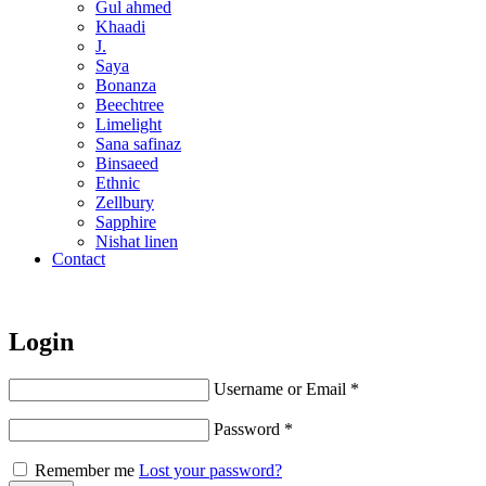
Gul ahmed
Khaadi
J.
Saya
Bonanza
Beechtree
Limelight
Sana safinaz
Binsaeed
Ethnic
Zellbury
Sapphire
Nishat linen
Contact
Men’s Outlet
Fiza Noor
Gents Fabric
Other
Login
Username or Email
*
Password
*
Remember me
Lost your password?