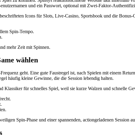
ins Spiel zu kommen. Spinsys reaktionsschnelle Website lädt innerhalb
Benutzernamen und ein Passwort, optional mit Zwei‑Faktor-Authentifizie
 beschrifteten Icons für Slots, Live‑Casino, Sportsbook und die Bonus‑C
ellem Spin‑Tempo.
n.
 und mehr Zeit mit Spinnen.
‑Game wählen
requenz geht. Eine gute Faustregel ist, nach Spielen mit einem Return‑t
egel häufig kleine Gewinne, die die Session lebendig halten.
d Klassiker für schnelles Spiel, weil sie kurze Walzen und schnelle Ge
recht.
.
den.
gweiligen Spin‑Phase und einer spannenden, actiongeladenen Session a
s