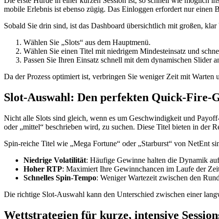
Die erste Hürde in einer kurzen Session ist, so schnell wie möglich 
mobile Erlebnis ist ebenso zügig. Das Einloggen erfordert nur einen 
Sobald Sie drin sind, ist das Dashboard übersichtlich mit großen, klar
Wählen Sie „Slots“ aus dem Hauptmenü.
Wählen Sie einen Titel mit niedrigem Mindesteinsatz und schn
Passen Sie Ihren Einsatz schnell mit dem dynamischen Slider a
Da der Prozess optimiert ist, verbringen Sie weniger Zeit mit Warten
Slot-Auswahl: Den perfekten Quick‑Fire
Nicht alle Slots sind gleich, wenn es um Geschwindigkeit und Payoff-F
oder „mittel“ beschrieben wird, zu suchen. Diese Titel bieten in der R
Spin‑reiche Titel wie „Mega Fortune“ oder „Starburst“ von NetEnt sin
Niedrige Volatilität
: Häufige Gewinne halten die Dynamik auf
Hoher RTP
: Maximiert Ihre Gewinnchancen im Laufe der Zeit
Schnelles Spin‑Tempo
: Weniger Wartezeit zwischen den Run
Die richtige Slot‑Auswahl kann den Unterschied zwischen einer lan
Wettstrategien für kurze, intensive Session