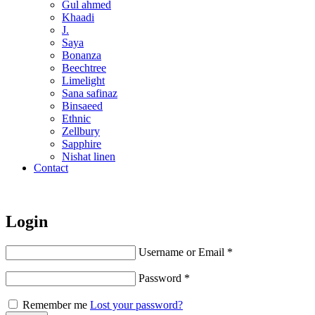
Gul ahmed
Khaadi
J.
Saya
Bonanza
Beechtree
Limelight
Sana safinaz
Binsaeed
Ethnic
Zellbury
Sapphire
Nishat linen
Contact
Men’s Outlet
Fiza Noor
Gents Fabric
Other
Login
Username or Email
*
Password
*
Remember me
Lost your password?