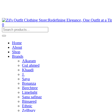
0
Home
About
Shop
Brands
Alkaram
Gul ahmed
Khaadi
J.
Saya
Bonanza
Beechtree
Limelight
Sana safinaz
Binsaeed
Ethnic
Zellbury