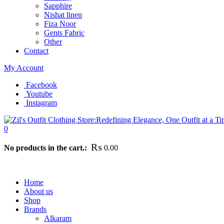
Sapphire
Nishat linen
Fiza Noor
Gents Fabric
Other
Contact
My Account
Facebook
Youtube
Instagram
0
₨
No products in the cart.:
0.00
, and we will issue a full refund. This return policy has been designed f
Home
About us
Shop
Brands
Alkaram