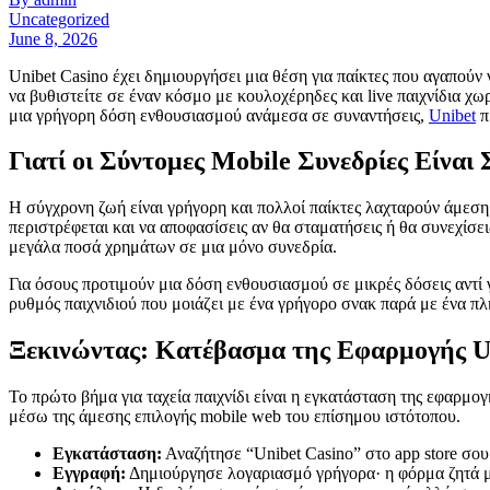
Uncategorized
June 8, 2026
Unibet Casino έχει δημιουργήσει μια θέση για παίκτες που αγαπούν
να βυθιστείτε σε έναν κόσμο με κουλοχέρηδες και live παιχνίδια χωρ
μια γρήγορη δόση ενθουσιασμού ανάμεσα σε συναντήσεις,
Unibet
π
Γιατί οι Σύντομες Mobile Συνεδρίες Είναι
Η σύγχρονη ζωή είναι γρήγορη και πολλοί παίκτες λαχταρούν άμεση ικ
περιστρέφεται και να αποφασίσεις αν θα σταματήσεις ή θα συνεχίσ
μεγάλα ποσά χρημάτων σε μια μόνο συνεδρία.
Για όσους προτιμούν μια δόση ενθουσιασμού σε μικρές δόσεις αντί γ
ρυθμός παιχνιδιού που μοιάζει με ένα γρήγορο σνακ παρά με ένα 
Ξεκινώντας: Κατέβασμα της Εφαρμογής U
Το πρώτο βήμα για ταχεία παιχνίδι είναι η εγκατάσταση της εφαρμο
μέσω της άμεσης επιλογής mobile web του επίσημου ιστότοπου.
Εγκατάσταση:
Αναζήτησε “Unibet Casino” στο app store σου·
Εγγραφή:
Δημιούργησε λογαριασμό γρήγορα· η φόρμα ζητά μ