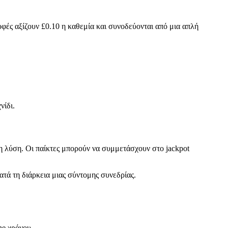
οφές αξίζουν £0.10 η καθεμία και συνοδεύονται από μια απλή
νίδι.
ση λύση. Οι παίκτες μπορούν να συμμετάσχουν στο jackpot
ατά τη διάρκεια μιας σύντομης συνεδρίας.
ne χρόνου.