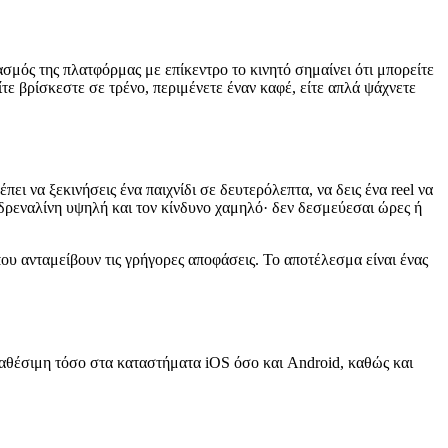
ασμός της πλατφόρμας με επίκεντρο το κινητό σημαίνει ότι μπορείτε
ίτε βρίσκεστε σε τρένο, περιμένετε έναν καφέ, είτε απλά ψάχνετε
ει να ξεκινήσεις ένα παιχνίδι σε δευτερόλεπτα, να δεις ένα reel να
αδρεναλίνη υψηλή και τον κίνδυνο χαμηλό· δεν δεσμεύεσαι ώρες ή
που ανταμείβουν τις γρήγορες αποφάσεις. Το αποτέλεσμα είναι ένας
διαθέσιμη τόσο στα καταστήματα iOS όσο και Android, καθώς και