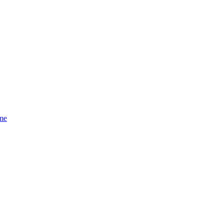
ollowing the principles of Sunnah.