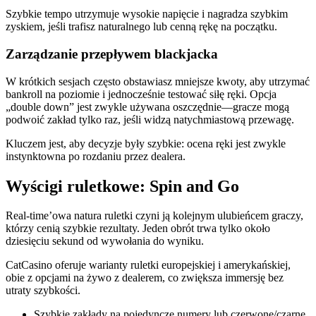
Szybkie tempo utrzymuje wysokie napięcie i nagradza szybkim
zyskiem, jeśli trafisz naturalnego lub cenną rękę na początku.
Zarządzanie przepływem blackjacka
W krótkich sesjach często obstawiasz mniejsze kwoty, aby utrzymać
bankroll na poziomie i jednocześnie testować siłę ręki. Opcja
„double down” jest zwykle używana oszczędnie—gracze mogą
podwoić zakład tylko raz, jeśli widzą natychmiastową przewagę.
Kluczem jest, aby decyzje były szybkie: ocena ręki jest zwykle
instynktowna po rozdaniu przez dealera.
Wyścigi ruletkowe: Spin and Go
Real-time’owa natura ruletki czyni ją kolejnym ulubieńcem graczy,
którzy cenią szybkie rezultaty. Jeden obrót trwa tylko około
dziesięciu sekund od wywołania do wyniku.
CatCasino oferuje warianty ruletki europejskiej i amerykańskiej,
obie z opcjami na żywo z dealerem, co zwiększa immersję bez
utraty szybkości.
Szybkie zakłady na pojedyncze numery lub czerwone/czarne.