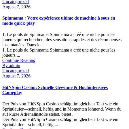
Uncategorized
August 7, 2026
Spinmama : Votre expérience ultime de machine à sous en
mode quick‑play
1. Le pouls de Spinmama Spinmama a créé une niche pour les
joueurs qui recherchent des sensations rapides et des récompenses
instantanées. Dans le .
1. Le pouls de Spinmama Spinmama a créé une niche pour les
joueurs ...
Continue Reading
By admin
Uncategorized
August 7, 2026
HitNSpin Casino: Schnelle Gewinne & Hochintensives
Gameplay
Der Puls von HitNSpin Casino schlägt im gleichen Takt wie ein
Sprintläufer—schnell, heftig und in Momenten lohnend. Wenn du
auf kurze Adrenalinstöße stehst, bietet .
Der Puls von HitNSpin Casino schlägt im gleichen Takt wie ein
Sprintläufer—schnell, heftig ...