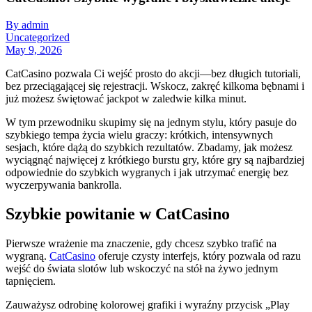
By admin
Uncategorized
May 9, 2026
CatCasino pozwala Ci wejść prosto do akcji—bez długich tutoriali,
bez przeciągającej się rejestracji. Wskocz, zakręć kilkoma bębnami i
już możesz świętować jackpot w zaledwie kilka minut.
W tym przewodniku skupimy się na jednym stylu, który pasuje do
szybkiego tempa życia wielu graczy: krótkich, intensywnych
sesjach, które dążą do szybkich rezultatów. Zbadamy, jak możesz
wyciągnąć najwięcej z krótkiego burstu gry, które gry są najbardziej
odpowiednie do szybkich wygranych i jak utrzymać energię bez
wyczerpywania bankrolla.
Szybkie powitanie w CatCasino
Pierwsze wrażenie ma znaczenie, gdy chcesz szybko trafić na
wygraną.
CatCasino
oferuje czysty interfejs, który pozwala od razu
wejść do świata slotów lub wskoczyć na stół na żywo jednym
tapnięciem.
Zauważysz odrobinę kolorowej grafiki i wyraźny przycisk „Play