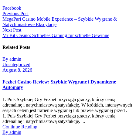
Facebook
Post
Previous Post
MegaPari Casino Mobile Experience – Szybkie Wygrane &
navigation
Natychmiastowe Ekscytacje
Next Post
Mr Bit Casino: Schnelles Gaming für schnelle Gewinne
Related Posts
By admin
Uncategorized
August 8, 2026
Fezbet Casino Review: Szybkie Wygrane i Dynamiczne
Automaty
1. Puls Szybkiej Gry Fezbet przyciąga graczy, którzy cenią
adrenalinę i natychmiastową satysfakcję. W krótkich, intensywnych
sesjach celem jest trafienie wygranej lub prawie‑wygranej przed .
1. Puls Szybkiej Gry Fezbet przyciąga graczy, którzy cenią
adrenalinę i natychmiastową satysfakcję. ...
Continue Reading
By admin