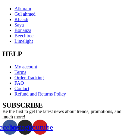
Alkaram
Gul ahmed
Khaadi
Saya
Bonanza
Beechtree
Limelight
HELP
My account
Terms
Order Tracking
FAQ
Contact
Refund and Returns Policy
SUBSCRIBE
Be the first to get the latest news about trends, promotions, and
much more!
acebook
Instagram
Youtube