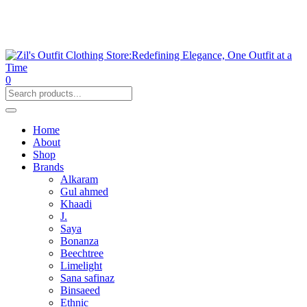
0
Home
About
Shop
Brands
Alkaram
Gul ahmed
Khaadi
J.
Saya
Bonanza
Beechtree
Limelight
Sana safinaz
Binsaeed
Ethnic