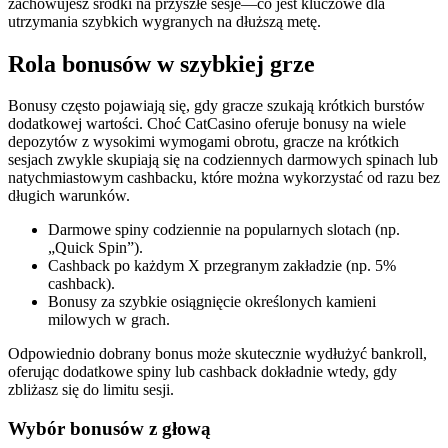
zachowujesz środki na przyszłe sesje—co jest kluczowe dla
utrzymania szybkich wygranych na dłuższą metę.
Rola bonusów w szybkiej grze
Bonusy często pojawiają się, gdy gracze szukają krótkich burstów
dodatkowej wartości. Choć CatCasino oferuje bonusy na wiele
depozytów z wysokimi wymogami obrotu, gracze na krótkich
sesjach zwykle skupiają się na codziennych darmowych spinach lub
natychmiastowym cashbacku, które można wykorzystać od razu bez
długich warunków.
Darmowe spiny codziennie na popularnych slotach (np.
„Quick Spin”).
Cashback po każdym X przegranym zakładzie (np. 5%
cashback).
Bonusy za szybkie osiągnięcie określonych kamieni
milowych w grach.
Odpowiednio dobrany bonus może skutecznie wydłużyć bankroll,
oferując dodatkowe spiny lub cashback dokładnie wtedy, gdy
zbliżasz się do limitu sesji.
Wybór bonusów z głową