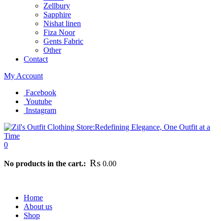
Zellbury
Sapphire
Nishat linen
Fiza Noor
Gents Fabric
Other
Contact
My Account
Facebook
Youtube
Instagram
0
₨
No products in the cart.:
0.00
 full refund. This return policy has been designed following the principl
Home
About us
Shop