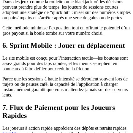
Dans des jeux comme la roulette ou le blackjack où les décisions
peuvent prendre plus de temps, les joueurs de sessions courtes
adoptent une stratégie de “quick hit” : miser sur des numéros simples
ou pairs/impairs et s’arrêter après une série de gains ou de pertes.
Cette méthode minimise l’exposition tout en offrant le potentiel d’un
gros payout si la boule tombe sur votre numéro choisi.
6. Sprint Mobile : Jouer en déplacement
Le site mobile est conçu pour l’interaction tactile—les boutons sont
assez grands pour des taps rapides, et les menus se replient en
panneaux à faire défiler pour réduire la friction.
Parce que les sessions à haute intensité se déroulent souvent lors de
trajets ou de pauses café, la capacité de l’application à charger
instantanément garantit que vous n’attendez jamais sur des serveurs
lents.
7. Flux de Paiement pour les Joueurs
Rapides
Les joueurs à action rapide apprécient des dépôts et retraits rapides.