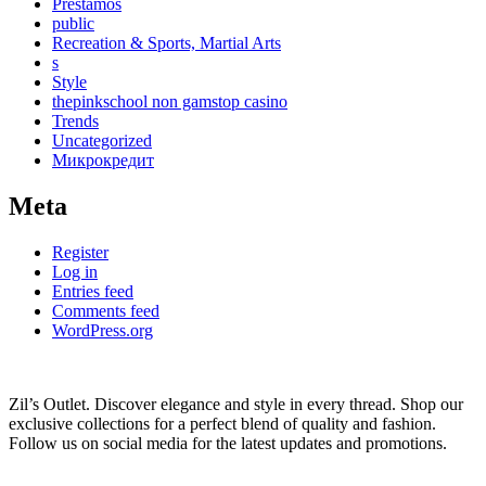
Prestamos
public
Recreation & Sports, Martial Arts
s
Style
thepinkschool non gamstop casino
Trends
Uncategorized
Микрокредит
Meta
Register
Log in
Entries feed
Comments feed
WordPress.org
Zil’s Outlet. Discover elegance and style in every thread. Shop our
exclusive collections for a perfect blend of quality and fashion.
Follow us on social media for the latest updates and promotions.