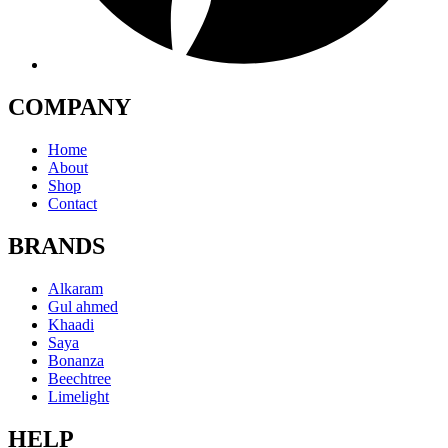
COMPANY
Home
About
Shop
Contact
BRANDS
Alkaram
Gul ahmed
Khaadi
Saya
Bonanza
Beechtree
Limelight
HELP