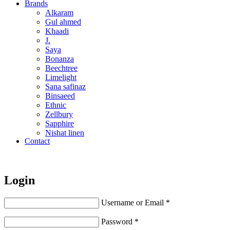
Brands
Alkaram
Gul ahmed
Khaadi
J.
Saya
Bonanza
Beechtree
Limelight
Sana safinaz
Binsaeed
Ethnic
Zellbury
Sapphire
Nishat linen
Contact
Men’s Outlet
Fiza Noor
Gents Fabric
Other
Login
Username or Email
*
Password
*