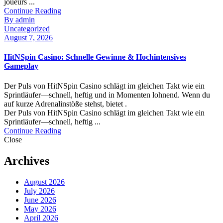
joueurs ...
Continue Reading
By admin
Uncategorized
August 7, 2026
HitNSpin Casino: Schnelle Gewinne & Hochintensives
Gameplay
Der Puls von HitNSpin Casino schlägt im gleichen Takt wie ein
Sprintläufer—schnell, heftig und in Momenten lohnend. Wenn du
auf kurze Adrenalinstöße stehst, bietet .
Der Puls von HitNSpin Casino schlägt im gleichen Takt wie ein
Sprintläufer—schnell, heftig ...
Continue Reading
Close
Archives
August 2026
July 2026
June 2026
May 2026
April 2026