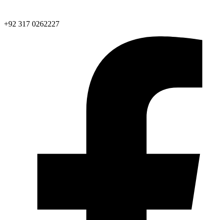
info@zilsoutfit.com
+92 317 0262227