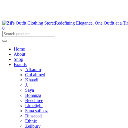
0
Home
About
Shop
Brands
Alkaram
Gul ahmed
Khaadi
J.
Saya
Bonanza
Beechtree
Limelight
Sana safinaz
Binsaeed
Ethnic
Zellbury