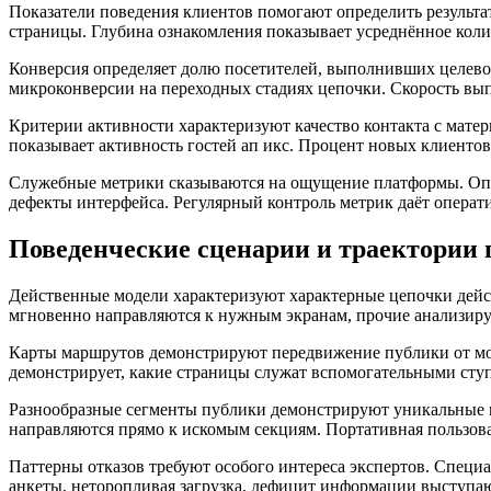
Показатели поведения клиентов помогают определить результа
страницы. Глубина ознакомления показывает усреднённое колич
Конверсия определяет долю посетителей, выполнивших целев
микроконверсии на переходных стадиях цепочки. Скорость вып
Критерии активности характеризуют качество контакта с матер
показывает активность гостей ап икс. Процент новых клиентов
Служебные метрики сказываются на ощущение платформы. Опер
дефекты интерфейса. Регулярный контроль метрик даёт операт
Поведенческие сценарии и траектории 
Действенные модели характеризуют характерные цепочки дейс
мгновенно направляются к нужным экранам, прочие анализиру
Карты маршрутов демонстрируют передвижение публики от мо
демонстрирует, какие страницы служат вспомогательными сту
Разнообразные сегменты публики демонстрируют уникальные м
направляются прямо к искомым секциям. Портативная пользова
Паттерны отказов требуют особого интереса экспертов. Спец
анкеты, неторопливая загрузка, дефицит информации выступаю