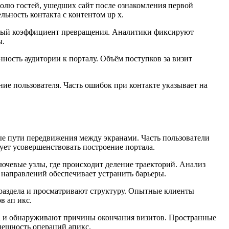
долю гостей, ушедших сайт после ознакомления первой
ьность контакта с контентом up x.
енный коэффициент превращения. Аналитики фиксируют
ы.
ность аудитории к порталу. Объём поступков за визит
е пользователя. Часть ошибок при контакте указывает на
е пути передвижения между экранами. Часть пользователи
ет усовершенствовать построение портала.
чевые узлы, где происходит деление траекторий. Анализ
направлений обеспечивает устранить барьеры.
раздела и просматривают структуру. Опытные клиенты
в ап икс.
да и обнаруживают причины окончания визитов. Пространные
пешность операций апикс.