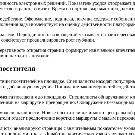
тивность электронных решений. Показатель уходов отображает 
ество страниц за визит. Время на портале выражает продолжител
ое действие. Оформление, подписка, покупка содержат собств
олнения задач воздействует на оценку действенности платформ
иалами. Периодичность возвращений указывает на заинтересован
 содействует проанализировать рост публики.
ативность открытия страниц формирует изначальное впечатлени
ивно находить аномалии.
посетителя
твий посетителей на площадке. Специалисты находят популярны
ют добавочную сведения. Понимание закономерностей содейству
мента посещения до покидания. Специалисты обнаруживают клю
пенями на маршруте к превращению. Обнаружение безвыходных 
одели активности. Новые посетители начинают с центральной 
тели отдаёт предпочтение короткие маршруты с малым переходо
иалисты анализируют страницы с значительным показателем ухо
т причинами отказа. Доработка критических узлов улучшает ус