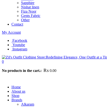
Sapphire
Nishat linen
Fiza Noor
Gents Fabric
Other
Contact
My Account
Facebook
Youtube
Instagram
0
₨
No products in the cart.:
0.00
urn it, and we will issue a full refund. This return policy has been desi
Home
About us
Shop
Brands
Alkaram