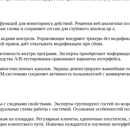
ункций для мониторинга действий. Решения веб-аналитики пол
 схемы и сохраняют сессии для глубокого анализа up x.
кодами контроля. Управляющие внедряют трекеры без модифика
ий правок даёт откатывать модификации при сбоях.
ктивность внутри программ. Эксперты приобретают информацию
редства A/B-тестирования сравнивают варианты интерфейса.
 многочисленных каналов. Экраны демонстрируют важнейшие п
-системами соединяет активность пользователей с коммерчески
ры с сходными свойствами. Эксперты группируют гостей по воз
уальные схемы работы с системой. Осознание особенностей по
кам на площадке. Регулярные клиенты, единичные посетители, 
адии клиентского пути. Новички нуждаются в изучении интерфе