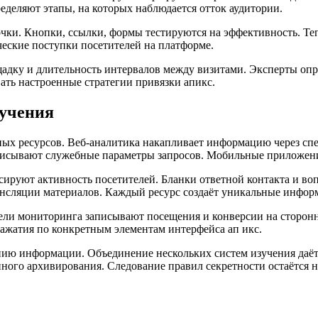
деляют этапы, на которых наблюдается отток аудитории.
очки. Кнопки, ссылки, формы тестируются на эффективность. Т
еские поступки посетителей на платформе.
адку и длительность интервалов между визитами. Эксперты опр
ать настроенные стратегии привязки апикс.
лучения
ых ресурсов. Веб-аналитика накапливает информацию через сп
исывают служебные параметры запросов. Мобильные приложения
руют активность посетителей. Бланки ответной контакта и во
ансляции материалов. Каждый ресурс создаёт уникальные инфор
ели мониторинга записывают посещения и конверсии на сторонн
ажатия по конкретным элементам интерфейса ап икс.
ю информации. Объединение нескольких систем изучения даёт
ного архивирования. Следование правил секретности остаётся 