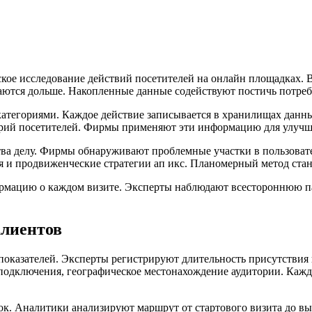
ское исследование действий посетителей на онлайн площадках. 
ваются дольше. Накопленные данные содействуют постичь потреб
атегориями. Каждое действие записывается в хранилищах данны
горий посетителей. Фирмы применяют эти информацию для улучш
ва делу. Фирмы обнаруживают проблемные участки в пользовате
я и продвиженческие стратегии ап икс. Планомерный метод ста
рмацию о каждом визите. Эксперты наблюдают всестороннюю па
клиентов
оказателей. Эксперты регистрируют длительность присутствия н
я подключения, географическое местонахождение аудитории. Ка
 Аналитики анализируют маршрут от стартового визита до выпо