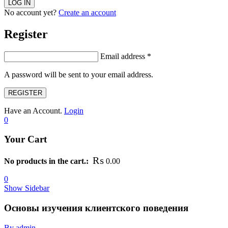
No account yet?
Create an account
Register
Email address
*
A password will be sent to your email address.
REGISTER
Have an Account.
Login
0
Your Cart
₨
No products in the cart.:
0.00
0
Show Sidebar
Основы изучения клиентского поведения
By admin