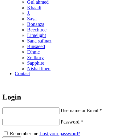
Gul ahmed
Khaadi
J.
Saya
Bonanza
Beechtree
Limelight
Sana safinaz
Binsaeed
Ethnic
Zellbury
Sapphire
Nishat linen
Contact
Men’s Outlet
Fiza Noor
Gents Fabric
Other
Login
Username or Email
*
Password
*
Remember me
Lost your password?