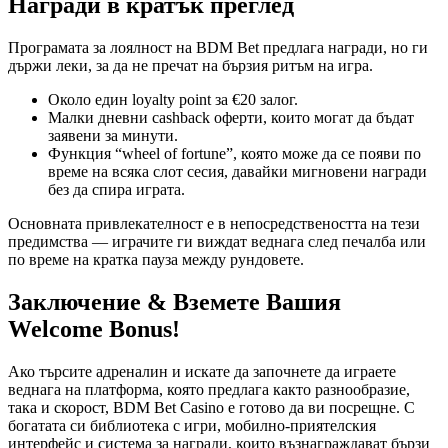
Награди в кратък преглед
Програмата за лоялност на BDM Bet предлага награди, но ги
държи леки, за да не пречат на бързия ритъм на игра.
Около един loyalty point за €20 залог.
Малки дневни cashback оферти, които могат да бъдат
заявени за минути.
Функция “wheel of fortune”, която може да се появи по
време на всяка слот сесия, давайки мигновени награди
без да спира играта.
Основната привлекателност е в непосредствеността на тези
предимства — играчите ги виждат веднага след печалба или
по време на кратка пауза между рундовете.
Заключение & Вземете Вашия
Welcome Bonus!
Ако търсите адреналин и искате да започнете да играете
веднага на платформа, която предлага както разнообразие,
така и скорост, BDM Bet Casino е готово да ви посрещне. С
богатата си библиотека с игри, мобилно‑приятелския
интерфейс и система за награди, които възнаграждават бързи