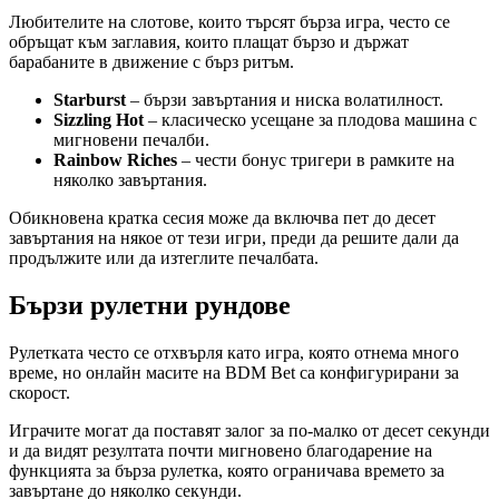
Любителите на слотове, които търсят бърза игра, често се
обръщат към заглавия, които плащат бързо и държат
барабаните в движение с бърз ритъм.
Starburst
– бързи завъртания и ниска волатилност.
Sizzling Hot
– класическо усещане за плодова машина с
мигновени печалби.
Rainbow Riches
– чести бонус тригери в рамките на
няколко завъртания.
Обикновена кратка сесия може да включва пет до десет
завъртания на някое от тези игри, преди да решите дали да
продължите или да изтеглите печалбата.
Бързи рулетни рундове
Рулетката често се отхвърля като игра, която отнема много
време, но онлайн масите на BDM Bet са конфигурирани за
скорост.
Играчите могат да поставят залог за по-малко от десет секунди
и да видят резултата почти мигновено благодарение на
функцията за бърза рулетка, която ограничава времето за
завъртане до няколко секунди.