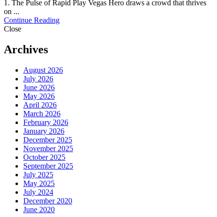
1. The Pulse of Rapid Play Vegas Hero draws a crowd that thrives
on ...
Continue Reading
Close
Archives
August 2026
July 2026
June 2026
May 2026
April 2026
March 2026
February 2026
January 2026
December 2025
November 2025
October 2025
September 2025
July 2025
May 2025
July 2024
December 2020
June 2020