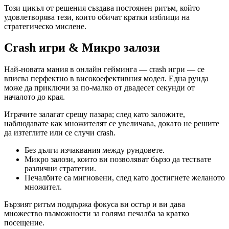
Този цикъл от решения създава постоянен ритъм, който
удовлетворява тези, които обичат кратки изблици на
стратегическо мислене.
Crash игри & Микро залози
Най-новата мания в онлайн гейминга — crash игри — се
вписва перфектно в високоефективния модел. Една рунда
може да приключи за по-малко от двадесет секунди от
началото до края.
Играчите залагат срещу пазара; след като заложите,
наблюдавате как множителят се увеличава, докато не решите
да изтеглите или се случи crash.
Без дълги изчаквания между рундовете.
Микро залози, които ви позволяват бързо да тествате
различни стратегии.
Печалбите са мигновени, след като достигнете желаното
множител.
Бързият ритъм поддържа фокуса ви остър и ви дава
множество възможности за голяма печалба за кратко
посещение.