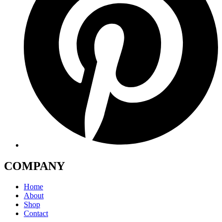
COMPANY
Home
About
Shop
Contact