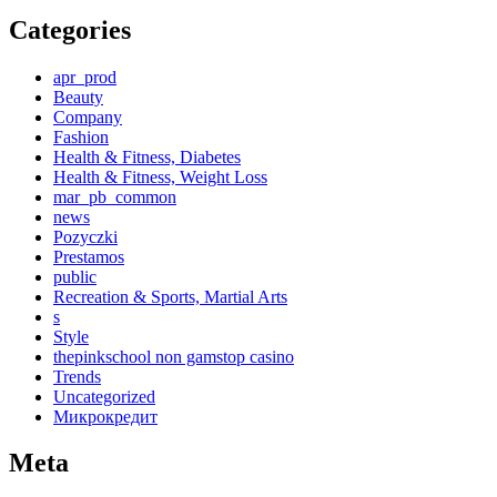
Categories
apr_prod
Beauty
Company
Fashion
Health & Fitness, Diabetes
Health & Fitness, Weight Loss
mar_pb_common
news
Pozyczki
Prestamos
public
Recreation & Sports, Martial Arts
s
Style
thepinkschool non gamstop casino
Trends
Uncategorized
Микрокредит
Meta