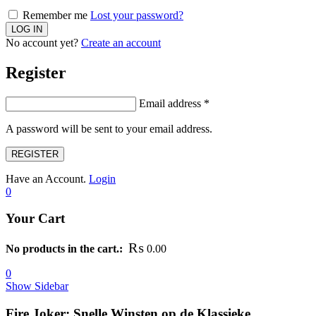
Remember me
Lost your password?
No account yet?
Create an account
Register
Email address
*
A password will be sent to your email address.
REGISTER
Have an Account.
Login
0
Your Cart
₨
No products in the cart.:
0.00
0
Show Sidebar
Fire Joker: Snelle Winsten op de Klassieke