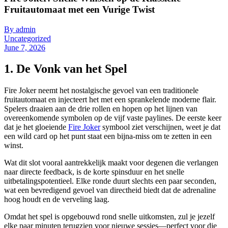
Fruitautomaat met een Vurige Twist
By admin
Uncategorized
June 7, 2026
1. De Vonk van het Spel
Fire Joker neemt het nostalgische gevoel van een traditionele
fruitautomaat en injecteert het met een sprankelende moderne flair.
Spelers draaien aan de drie rollen en hopen op het lijnen van
overeenkomende symbolen op de vijf vaste paylines. De eerste keer
dat je het gloeiende
Fire Joker
symbool ziet verschijnen, weet je dat
een wild card op het punt staat een bijna-miss om te zetten in een
winst.
Wat dit slot vooral aantrekkelijk maakt voor degenen die verlangen
naar directe feedback, is de korte spinsduur en het snelle
uitbetalingspotentieel. Elke ronde duurt slechts een paar seconden,
wat een bevredigend gevoel van directheid biedt dat de adrenaline
hoog houdt en de verveling laag.
Omdat het spel is opgebouwd rond snelle uitkomsten, zul je jezelf
elke paar minuten terugzien voor nieuwe sessies—perfect voor die