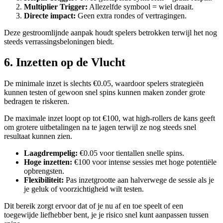
Multiplier Trigger:
Allezelfde symbool = wiel draait.
Directe impact:
Geen extra rondes of vertragingen.
Deze gestroomlijnde aanpak houdt spelers betrokken terwijl het nog
steeds verrassingsbeloningen biedt.
6. Inzetten op de Vlucht
De minimale inzet is slechts €0.05, waardoor spelers strategieën
kunnen testen of gewoon snel spins kunnen maken zonder grote
bedragen te riskeren.
De maximale inzet loopt op tot €100, wat high‑rollers de kans geeft
om grotere uitbetalingen na te jagen terwijl ze nog steeds snel
resultaat kunnen zien.
Laagdrempelig:
€0.05 voor tientallen snelle spins.
Hoge inzetten:
€100 voor intense sessies met hoge potentiële
opbrengsten.
Flexibiliteit:
Pas inzetgrootte aan halverwege de sessie als je
je geluk of voorzichtigheid wilt testen.
Dit bereik zorgt ervoor dat of je nu af en toe speelt of een
toegewijde liefhebber bent, je je risico snel kunt aanpassen tussen