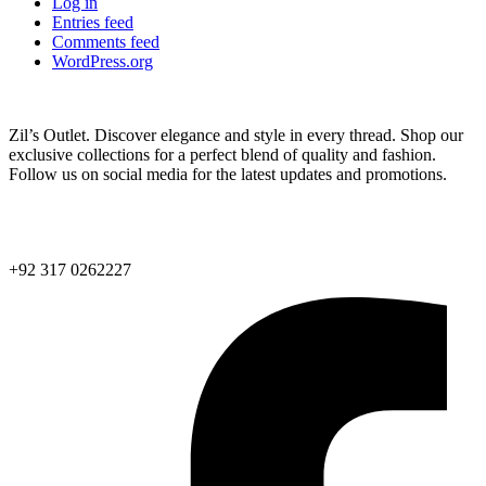
Log in
Entries feed
Comments feed
WordPress.org
Zil’s Outlet. Discover elegance and style in every thread. Shop our
exclusive collections for a perfect blend of quality and fashion.
Follow us on social media for the latest updates and promotions.
info@zilsoutfit.com
+92 317 0262227