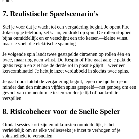
spins.
7. Realistische Speelscenario’s
Stel je voor dat je wacht tot een vergadering begint. Je opent Fire
Joker op je telefoon, zet €1 in, en drukt op spin. De rollen stoppen
bijna onmiddellijk en er verschijnt een trio kersen—kleine winst,
maar je voelt die elektrische spanning.
Je volgende spin landt twee gestapelde citroenen op rollen één en
twee, maar nog geen winst. De Respin of Fire gaat aan; je pakt de
gratis respin en ziet hoe de derde rol in positie glijdt—weer een
kerscombinatie! Je hebt je inzet verdubbeld in slechts twee spins.
Je gaat door totdat de vergadering begint; tegen die tijd heb je in
minder dan tien minuten vijftien spins gespeeld—net genoeg om een
gevoel van momentum te testen zonder je tijd of bankroll te
verspillen.
8. Risicobeheer voor de Snelle Speler
Omdat sessies kort zijn en uitkomsten onmiddellijk, is het
verleidelijk om na elke verliesreeks je inzet te verhogen of je
spinsnelheid te versnellen.