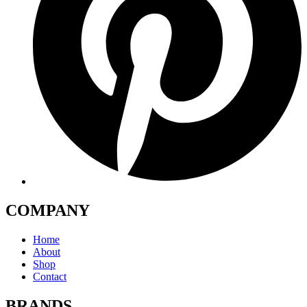
COMPANY
Home
About
Shop
Contact
BRANDS