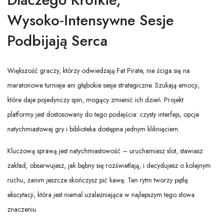
Wysoko‑Intensywne Sesje
Podbijają Serca
Większość graczy, którzy odwiedzają
Fat Pirate
, nie ściga się na
maratonowe turnieje ani głębokie sesje strategiczne. Szukają emocji,
które daje pojedynczy spin, mogący zmienić ich dzień. Projekt
platformy jest dostosowany do tego podejścia: czysty interfejs, opcje
natychmiastowej gry i biblioteka dostępna jednym kliknięciem.
Kluczową sprawą jest natychmiastowość – uruchamiasz slot, stawiasz
zakład, obserwujesz, jak bębny się rozświetlają, i decydujesz o kolejnym
ruchu, zanim jeszcze skończysz pić kawę. Ten rytm tworzy pętlę
ekscytacji, która jest niemal uzależniająca w najlepszym tego słowa
znaczeniu.