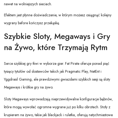
nawet na wolniejszych sieciach.
Efektem jest płynne doświadczenie, w którym możesz osiągnąć kolejny
wygrany before kończysz przekąskę.
Szybkie Sloty, Megaways i Gry
na Żywo, które Trzymają Rytm
Serce szybkiej gry tkwi w wyborze gier. Fat Pirate oferuje ponad pięć
tysięcy tytułów od dostawców takich jak Pragmatic Play, NetEnt i
Yggdrasil Gaming, ale prawdziwymi gwiazdami szybkich sesji są sloty
Megaways i krótkie gry na żywo.
Sloty Megaways wprowadzają nieprzewidywalne konfiguracje bębnów,
które mogą wywołać ogromne wygrane już po kilku obrotach. Stoły z
krupierem na żywo, takie jak blackjack i ruletka, oferują natychmiastowe