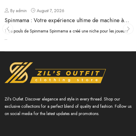
By admin
August 7, 2026
Spinmama : Votre expérience ultime de machine à
sous en mode quick‑play
1. Le pouls de Spinmama Spinmama a créé une niche pour les joueurs
...
Zil’s Outlet. Discover elegance and style in every thread. Shop our
exclusive collections for a perfect blend of quality and fashion. Follow us
on social media for the latest updates and promotions.