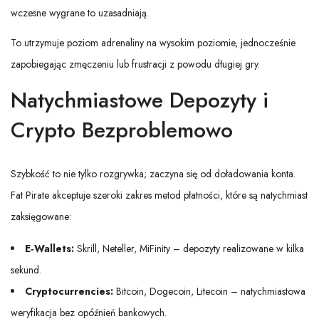
wczesne wygrane to uzasadniają.
To utrzymuje poziom adrenaliny na wysokim poziomie, jednocześnie
zapobiegając zmęczeniu lub frustracji z powodu długiej gry.
Natychmiastowe Depozyty i
Crypto Bezproblemowo
Szybkość to nie tylko rozgrywka; zaczyna się od doładowania konta.
Fat Pirate akceptuje szeroki zakres metod płatności, które są natychmiast
zaksięgowane:
E‑Wallets:
Skrill, Neteller, MiFinity – depozyty realizowane w kilka
sekund.
Cryptocurrencies:
Bitcoin, Dogecoin, Litecoin – natychmiastowa
weryfikacja bez opóźnień bankowych.